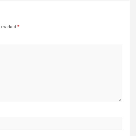
re marked
*