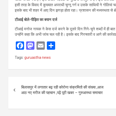
इसी तरह के विवाद में कुख्यात अपराधी चुन्नू गर्ग व उसके साथियों ने गोलि
इसके बाद भी शहर में आए दिन झगड़ा होता रहा। प्रशासन की मध्यस्थता से क्ष
टीआई बोले-पीड़ित का बयान दर्ज
टीआई मनोज नायक ने केस दर्ज करने के दूसरे दिन गिने-चुने शब्दों में ही बा
उन्होंने कहा कि अभी जांच चल रही है। इसके बाद गिरफ्तारी व आगे की कार्रव
F
M
E
S
a
a
m
h
Tags:
guruastha news
ce
st
ail
ar
b
o
e
o
d
Post
o
o
बिलासपुर में लगातार बढ़ रही कोरोना संक्रमितो की संख्या ,आज
navigation
आठ नए मरीज की पहचान ,पढ़ें पूरी खबर – गुरुआस्था समाचार
k
n