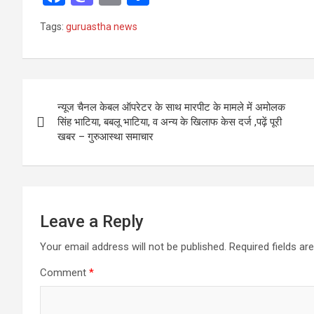
a
a
m
h
Tags:
guruastha news
ce
st
ail
ar
b
o
e
o
d
Post
o
o
न्यूज चैनल केबल ऑपरेटर के साथ मारपीट के मामले में अमोलक
navigation
सिंह भाटिया, बबलू भाटिया, व अन्य के खिलाफ केस दर्ज ,पढ़ें पूरी
k
n
खबर – गुरुआस्था समाचार
Leave a Reply
Your email address will not be published.
Required fields a
Comment
*