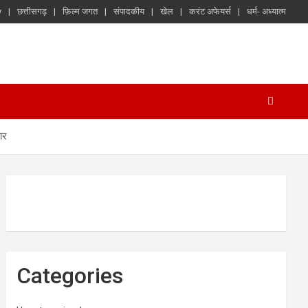
y
छत्तीसगढ़
फ़िल्म जगत
संपादकीय
खेल
करंट अफेयर्स
धर्म- अध्यात्म
ार
Categories