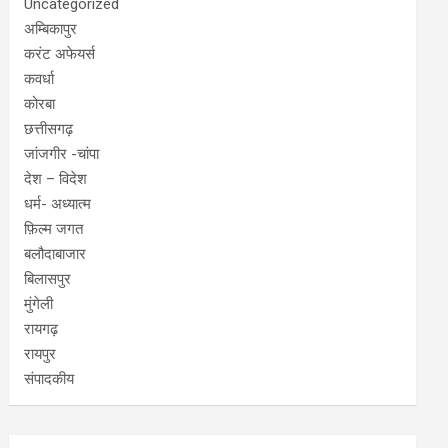
Uncategorized
अम्बिकापुर
करंट अफेयर्स
कवर्धा
कोरबा
छत्तीसगढ़
जांजगीर -चांपा
देश – विदेश
धर्म- अध्यात्म
फ़िल्म जगत
बलौदाबाजार
बिलासपुर
मुंगेली
रायगढ़
रायपुर
संपादकीय