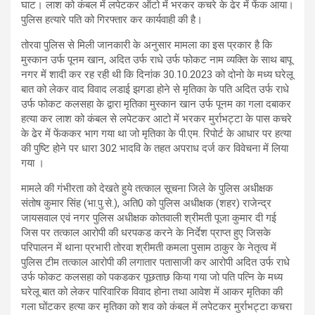
घाट। लाश को कंबल में लपेटकर ऑटो में भरकर कचरे के ढेर में फेंक आया।
पुलिस हत्यारे पति को गिरफ्तार कर कार्यवाही की है।
तोरवा पुलिस से मिली जानकारी के अनुसार मामला का इस प्रकार है कि
मुस्कान उर्फ पूनम खान, अदित उर्फ राधे उर्फ फोकट नाम व्यक्ति के साथ बापू
नगर में शादी कर रह रही थी कि दिनांक 30.10.2023 को दोनो के मध्य घरेलू
बात को लेकर वाद विवाद लडाई झगडा होने से मृतिका के पति अदित उर्फ राधे
उर्फ फोकट कलसहा के द्वारा मृतिका मुस्कान खान उर्फ पूनम का गला दबाकर
हत्या कर लाश को कंबल से लपेटकर आटो में भरकर मुर्राभट्टा के पास कचरे
के ढेर में फेंककर भाग गया था जो मृतिका के पी.एम. रिपोर्ट के आधार पर हत्या
की पुष्टि होने पर धारा 302 भादवि के तहत अपराध दर्ज कर विवेचना में लिया
गया ।
मामले की गंभीरता को देखते हुये तत्काल सूचना जिले के पुलिस अधीक्षक
संतोष कुमार सिंह (भा.पु.से.), अति0 को पुलिस अधीक्षक (शहर) राजेन्द्र
जायसवाल एवं नगर पुलिस अधीक्षक कोतवाली श्रीमती पूजा कुमार दी गई
जिस पर तत्काल आरोपी की धरपकड करने के निर्देश प्राप्त हुए जिसके
परिपालन में थाना प्रभारी तोरवा श्रीमती कमला पुसाम ठाकुर के नेतृत्व में
पुलिस टीम तत्काल आरोपी की लगातार पतासाजी कर आरोपी अदित उर्फ राधे
उर्फ फोकट कलसहा को पकडकर पूछताछ किया गया जो पति पत्नि के मध्य
घरेलू बात को लेकर पारिवारिक विवाद होना तथा आवेश में आकर मृतिका की
गला घोंटकर हत्या कर मृतिका को शव को कंबल में लपेटकर मुर्राभट्टा कचरा