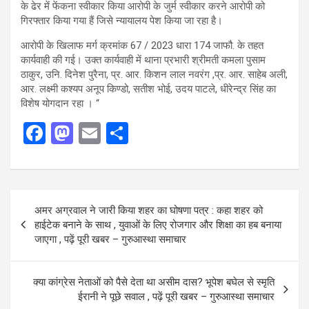
के ढेर में फेंकना स्वीकार किया आरोपी के जुर्म स्वीकार करने आरोपी को
गिरफ्तार किया गया हैं जिसे न्यायालय पेश किया जा रहा है।
आरोपी के खिलाफ मर्ग क्रमांक 67 / 2023 धारा 174 जाफौ. के तहत
कार्यवाही की गई। उक्त कार्यवाही में थाना प्रभारी श्रीमती कमला पुसाम
ठाकुर, उनि. दिनेश पुरैना, प्र. आर. किशन लाल नवरंग ,प्र. आर. साहेब अली,
आर. लक्ष्मी कश्यप अनूप किण्डो, सतीश भोई, उदय पाटले, धीरेन्द्र सिंह का
विशेष योगदान रहा । “
F
M
E
S
a
a
m
h
ce
st
ail
ar
b
o
e
Post
अमर अग्रवाल ने जारी किया शहर का घोषणा पत्र : कहा शहर को
o
d
navigation
हाईटेक बनाने के साथ , युवाओं के लिए रोजगार और शिक्षा का हब बनाया
o
o
जाएगा , पढ़ें पूरी खबर – गुरुआस्था समाचार
k
n
क्या कांग्रेस नेताओं को पैसे देता था असीम दास? भूपेश बघेल से स्मृति
ईरानी ने पूछे सवाल , पढ़ें पूरी खबर – गुरुआस्था समाचार