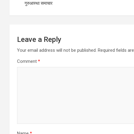
k
n
गुरुआस्था समाचार
Leave a Reply
Your email address will not be published.
Required fields a
Comment
*
Name
*