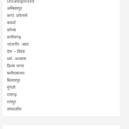
Uncategorized
अम्बिकापुर
करंट अफेयर्स
कवर्धा
कोरबा
छत्तीसगढ़
जांजगीर -चांपा
देश – विदेश
धर्म- अध्यात्म
फ़िल्म जगत
बलौदाबाजार
बिलासपुर
मुंगेली
रायगढ़
रायपुर
संपादकीय