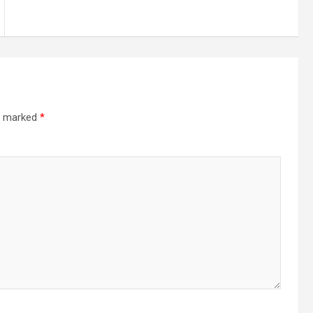
re marked
*