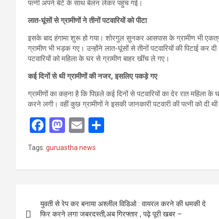
पत्नी अपने बेटे के साथ बेलन लेकर पहुंच गई।
लात-घूंसों से ग्रामीणों ने तीनों पटवारियों को पीटा
इसके बाद हंगामा शुरू हो गया। शोरगुल सुनकर आसपास के ग्रामीण भी एकत्र 
ग्रामीण भी भड़क गए। उन्होंने लात-घूंसों से तीनों पटवारियों की पिटाई कर
पटवारियों को महिला के घर से ग्रामीण बाहर खींच ले गए।
कई दिनों से थी ग्रामीणों की नजर, इसलिए पकड़े गए
ग्रामीणों का कहना है कि पिछले कई दिनों से पटवारियों का देर रात महिला के
करने लगी। वहीं कुछ ग्रामीणों ने इसकी जानकारी पटवारी की पत्नी को दी थी।
F
M
E
S
a
a
m
h
Tags:
guruastha news
ce
st
ail
ar
b
o
e
o
d
Post
o
o
युवती से रेप कर बनाया अश्लील विडिओ : वायरल करने की धमकी दे
navigation
फिर करने लगा जबरदस्ती,अब गिरफ्तार , पढ़े पूरी खबर –