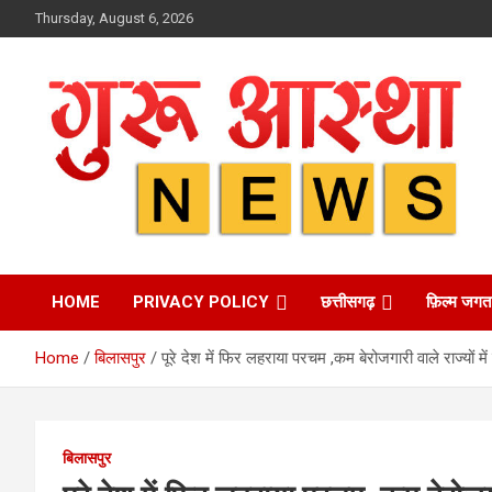
Skip
Thursday, August 6, 2026
to
content
HOME
PRIVACY POLICY
छत्तीसगढ़
फ़िल्म जगत
Home
बिलासपुर
पूरे देश में फिर लहराया परचम ,कम बेरोजगारी वाले राज्यों मे
बिलासपुर