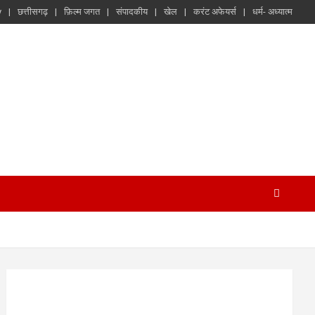
y
छत्तीसगढ़
फ़िल्म जगत
संपादकीय
खेल
करंट अफेयर्स
धर्म- अध्यात्म