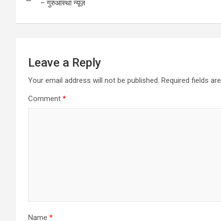
navigation
– गुरुआस्था न्यूज़
k
n
Leave a Reply
Your email address will not be published.
Required fields a
Comment
*
Name
*