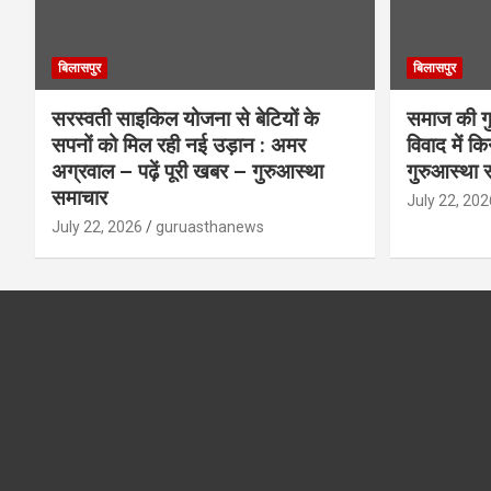
बिलासपुर
बिलासपुर
सरस्वती साइकिल योजना से बेटियों के
समाज की गुर
सपनों को मिल रही नई उड़ान : अमर
विवाद में क
अग्रवाल – पढ़ें पूरी खबर – गुरुआस्था
गुरुआस्था 
समाचार
July 22, 202
July 22, 2026
guruasthanews