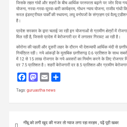
जिसके तहत गांवों और शहरों के बीच आर्थिक परस्परता बढ़ाने पर जोर दिया गया
योजना, नरवा-गरवा-घुरवा-बारी कार्यक्रम, गोधन न्याय योजना, राजीव गांधी कि
रूरल इंडस्ट्रीयल पार्कों की स्थापना, लघु वनोपजों के संग्रहण एवं वैल्यू ए
है।
प्रदेश सरकार के द्वारा चलाई जा रही इन योजनाओं से ग्रामीण क्षेत्रों में र
मिल रही है, जिससे प्रदेश में बेरोजगारी दर में लगातार गिरावट आ रही है।
कोरोना की पहली और दूसरी लहर के दौरान भी देशव्यापी आर्थिक मंदी से छत्तीस
नियंत्रित रही। नये आंकड़ों के मुताबिक छत्तीसगढ़ 0.6 प्रतिशत के साथ सबसे कम
में 12 से 15 लाख रोजगार के नये अवसरों का निर्माण करने के लिए रोजगार म
दर 7.5 प्रतिशत है। शहरी बेरोजगारी दर 8.5 प्रतिशत और ग्रामीण बेरोजगा
F
M
E
S
a
a
m
h
Tags:
guruastha news
ce
st
ail
ar
b
o
e
o
d
Post
o
o
नींबू को लगी खुद की नजर तो प्याज लगा रहा मरहम , पढ़ें पूरी खबर