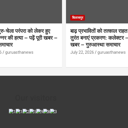
बिलासपुर
ु-चेला परंपरा को लेकर हुए
बाढ़ प्रभावितों को तत्काल राहत द
िन्नर की हत्या – पढ़ें पूरी खबर –
तुरंत बनाएं प्रकरण: कलेक्टर – प
समाचार
खबर – गुरुआस्था समाचार
6
guruasthanews
July 22, 2026
guruasthanews
Our visitors