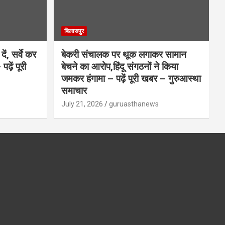
बिलासपुर
ें, सर्वे कर
बेकरी संचालक पर थूक लगाकर सामान
ढ़ें पूरी
बेचने का आरोप,हिंदू संगठनों ने किया
जमकर हंगामा – पढ़ें पूरी खबर – गुरुआस्था
समाचार
July 21, 2026
guruasthanews