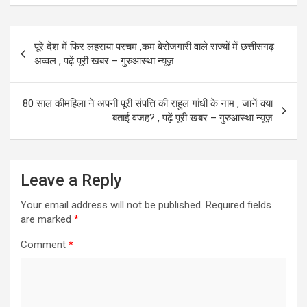
b
o
e
o
d
Post
पूरे देश में फिर लहराया परचम ,कम बेरोजगारी वाले राज्यों में छत्तीसगढ़
o
o
navigation
अव्वल , पढ़ें पूरी खबर – गुरुआस्था न्यूज़
k
n
80 साल कीमहिला ने अपनी पूरी संपत्ति की राहुल गांधी के नाम , जानें क्‍या
बताई वजह? , पढ़ें पूरी खबर – गुरुआस्था न्यूज़
Leave a Reply
Your email address will not be published.
Required fields
are marked
*
Comment
*