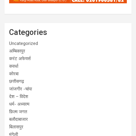
Categories
Uncategorized
अम्बिकापुर
करंट अफेयर्स
कवर्धा
कोरबा
छत्तीसगढ़
जांजगीर -चांपा
देश – विदेश
धर्म- अध्यात्म
फ़िल्म जगत
बलौदाबाजार
बिलासपुर
मुंगेली