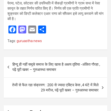
पेरमा, पटेल, कोटवार की उपस्थिति में सैकड़ों ग्रामीणों ने ग्राम सभा में पेसा
कानून के तहत निर्णय पारित किए हैं। निर्णय की एक प्रति ग्रामीणों ने
शुक्रवार को डिप्टी कलेक्टर एआर राणा को सौंपकर इसे लागू करवाने की मांग
की है।
F
M
E
S
a
a
m
h
Tags:
guruastha news
ce
st
ail
ar
b
o
e
o
d
Post
हिन्दू ही नहीं समूचे समाज के लिए खास है अक्षय तृतिया -अंकित गौरहा ,
o
o
navigation
पढ़ें पूरी खबर – गुरुआस्था समाचार
k
n
तेजी से फैल रहा संक्रमण : 200 से ज्यादा एक्टिव केस ,4 घंटे में मिले
29 मरीज, पढ़ें पूरी खबर – गुरुआस्था समाचार