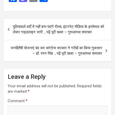
a
a
m
h
ce
st
ail
ar
b
o
e
Post
पुलिसवाले वर्दी में नहीं बना पाएंगे रील्स, इंटरनेट मीडिया के इस्तेमाल को
o
d
navigation
लेकर गाइडलाइन जारी , पढ़ें पूरी खबर – गुरुआस्था समाचार
o
o
k
n
जनहितैषी योजनाएं बंद कर कांग्रेस सरकार ने गरीबों का किया नुकसान
– डॉ. रमन सिंह , पढ़ें पूरी खबर – गुरुआस्था समाचार
Leave a Reply
Your email address will not be published.
Required fields
are marked
*
Comment
*