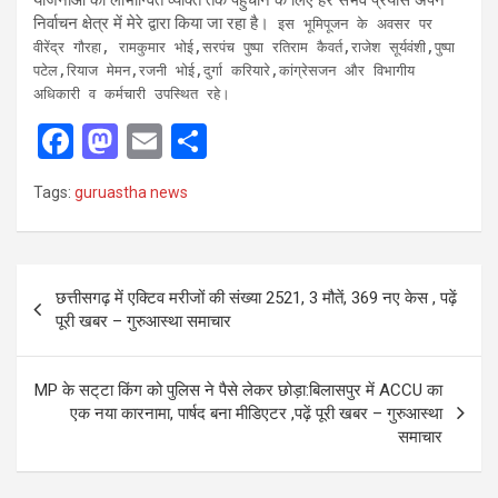
निर्वाचन क्षेत्र में मेरे द्वारा किया जा रहा है।
इस भूमिपूजन के अवसर पर
वीरेंद्र गौरहा, रामकुमार भोई,सरपंच पुष्पा रतिराम कैवर्त,राजेश सूर्यवंशी,पुष्पा
पटेल,रियाज मेमन,रजनी भोई,दुर्गा करियारे,कांग्रेसजन और विभागीय
अधिकारी व कर्मचारी उपस्थित रहे।
F
M
E
S
a
a
m
h
Tags:
guruastha news
ce
st
ail
ar
b
o
e
o
d
Post
छत्तीसगढ़ में एक्टिव मरीजों की संख्या 2521, 3 मौतें, 369 नए केस , पढ़ें
o
o
navigation
पूरी खबर – गुरुआस्था समाचार
k
n
MP के सट्‌टा किंग को पुलिस ने पैसे लेकर छोड़ा:बिलासपुर में ACCU का
एक नया कारनामा, पार्षद बना मीडिएटर ,पढ़ें पूरी खबर – गुरुआस्था
समाचार