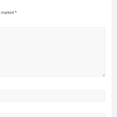
re marked
*