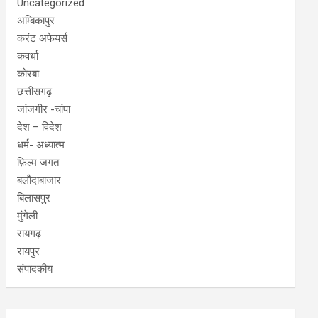
Uncategorized
अम्बिकापुर
करंट अफेयर्स
कवर्धा
कोरबा
छत्तीसगढ़
जांजगीर -चांपा
देश – विदेश
धर्म- अध्यात्म
फ़िल्म जगत
बलौदाबाजार
बिलासपुर
मुंगेली
रायगढ़
रायपुर
संपादकीय