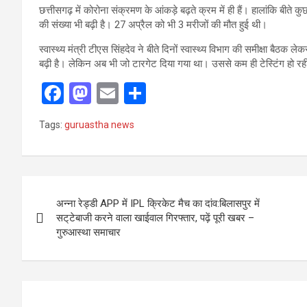
छत्तीसगढ़ में कोरोना संक्रमण के आंकड़े बढ़ते क्रम में ही हैं। हालांकि बीते 
की संख्या भी बढ़ी है। 27 अप्रैल को भी 3 मरीजों की मौत हुई थी।
स्वास्थ्य मंत्री टीएस सिंहदेव ने बीते दिनों स्वास्थ्य विभाग की समीक्षा बैठक ले
बढ़ी है। लेकिन अब भी जो टारगेट दिया गया था। उससे कम ही टेस्टिंग हो रह
F
M
E
S
a
a
m
h
Tags:
guruastha news
ce
st
ail
ar
b
o
e
o
d
Post
o
o
अन्ना रेड्डी APP में IPL क्रिकेट मैच का दांव:बिलासपुर में
navigation
सट्‌टेबाजी करने वाला खाईवाल गिरफ्तार, पढ़ें पूरी खबर –
k
n
गुरुआस्था समाचार