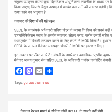
संयुक्त उपक्रम कंपनी सुपर क्रिटिकल आधुनिकतम तकनीक के आधार पर विद्यु
किया जाएगा, जिससे विद्युत उत्पादन में अत्यंत कम पानी की जरूरत पड़ेगी। 
रूपए रहने का अनुमान है।
नवाचार की दिशा में की गई पहल
SECL के जनसंपर्क अधिकारी सनिश चंद्रा ने बताया कि विश्व की सबसे बड़ी क
डायवर्सिफिकेशन प्लान के अंतर्गत नवाचार, सोलर प्लांट, क्लीन एनर्जी सहित पाव
मध्यप्रदेश में बिजली उत्पादन करने के लिए कंपनी ने MOU किया है। बुधवा
SECL के जनरल मैनेजर अरूपदत्त चौधरी ने MOU पर हस्ताक्षर किए।
इस अवसर पर पॉवर जनरेटिंग कंपनी के डायरेक्टर कामर्शियल प्रतीश कुमार
मैनेजर अजय कुमार सेन सहित SECL के अधिकारी व पॉवर जनरेटिंग कंपनी क
F
M
E
S
a
a
m
h
Tags:
guruastha news
ce
st
ail
ar
b
o
e
o
d
Post
o
o
नेशनल हेराल्ड मामले में सोनिया गांधी कल ED के सामने नहीं होंगी