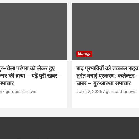
बिलासपुर
ु-चेला परंपरा को लेकर हुए
बाढ़ प्रभावितों को तत्काल राहत द
िन्नर की हत्या – पढ़ें पूरी खबर –
तुरंत बनाएं प्रकरण: कलेक्टर – प
समाचार
खबर – गुरुआस्था समाचार
6
guruasthanews
July 22, 2026
guruasthanews