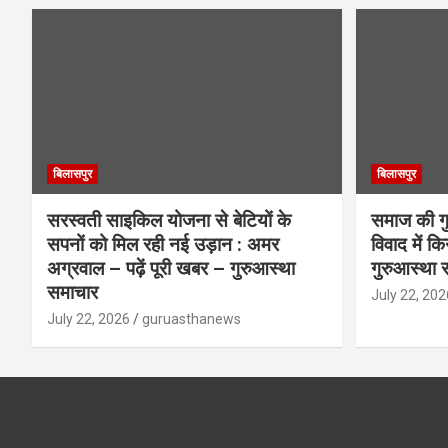
बिलासपुर
बिलासपुर
सरस्वती साइकिल योजना से बेटियों के
समाज की गुर
सपनों को मिल रही नई उड़ान : अमर
विवाद में क
अग्रवाल – पढ़ें पूरी खबर – गुरुआस्था
गुरुआस्था 
समाचार
July 22, 202
July 22, 2026
guruasthanews