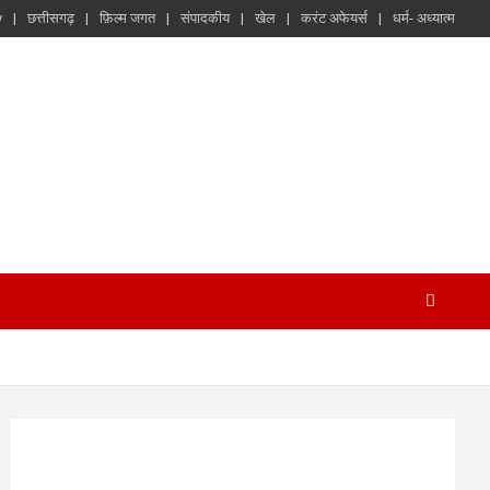
y
छत्तीसगढ़
फ़िल्म जगत
संपादकीय
खेल
करंट अफेयर्स
धर्म- अध्यात्म