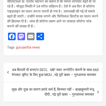
सीएमएचओ डा. प्रमोद महाजन का कहना है कि मामले लागातार बढ़ते ही जा
रहे हैं। मौजूदा स्थिति में 54 मरीज सक्रिय हैं। ऐसे में अब फिर से कोरोना
गाइडलाइन का पालन करना जरूरी हो गया है। लापरवाही की गई तो मामले
बढ़ते ही जाएंगे। उन्होंने मास्क लगाने और फिजिकल डिस्टेंस का पालन करने
की हिदायत दी है। साथ ही कोरोना लक्षण आने पर तत्काल कोरोना जांच
कराने की सलाह दी है।
F
M
E
S
a
a
m
h
Tags:
guruastha news
ce
st
ail
ar
b
o
e
o
d
Post
अब बिजली भी बनाएगा SECL : MP पावर जनरेटिंग कंपनी के साथ 660
o
o
navigation
मेगावाट यूनिट के लिए हुआ MOU , पढ़े पूरी खबर – गुरुआस्था समाचार
k
n
सुख और दुख का कारण हमारे कर्म हैं, किस्मत नहीं – ब्रह्मकुमारी मंजू
दीदी , पढ़े पूरी खबर – गुरुआस्था समाचार