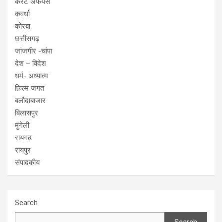
करंट अफेयर्स
कवर्धा
कोरबा
छत्तीसगढ़
जांजगीर -चांपा
देश – विदेश
धर्म- अध्यात्म
फ़िल्म जगत
बलौदाबाजार
बिलासपुर
मुंगेली
रायगढ़
रायपुर
संपादकीय
Search
Search