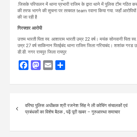
.जिसके परिपालन में थाना प्रभारी राजिम के द्वारा थाने में पुलिस टीम गठित
की तरफ भागने की सुचना पर तत्काल team रवाना किया गया. जहाँ आरोपियों को 
की जा रही है
गिरफ्तार आरोपी
उत्तम भारती पिता स्व. आशाराम भारती उम्र 22 वर्ष। मयंक सोनवानी पिता स्व. 
उम्र 27 वर्ष साकिनान पितईबंद थाना राजिम जिला गरियाबंद। शशांक गरड उर्फ
डी.डी. नगर रायपुर जिला रायपुर
F
M
E
S
a
a
m
h
ce
st
ail
ar
b
o
e
Post
o
d
वरिष्ठ पुलिस अधीक्षक श्री रजनेश सिंह ने ली कोचिंग संचालकों एवं
navigation
o
o
प्रबंधकों का विशेष बैठक , पढ़ें पूरी खबर – गुरुआस्था समाचार
k
n