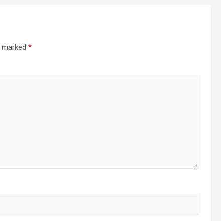
re marked
*