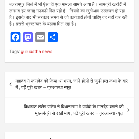
बलरामपुर जिले में भी ऐसा ही एक मामला सामने आया है। सामग्री खरीदी में
लगभग हर जगह गड़बड़ी मिल रही है। नियमों का खुलेआम उल्लंघन हो रहा
है। इसके बाद भी सरकार समय से जो कार्यवाही होनी चाहिए वह नहीं कर रही
है। इससे भ्रष्टाचार के बढ़ावा मिल रहा है।
F
M
E
S
a
a
m
h
Tags:
guruastha news
ce
st
ail
ar
b
o
e
o
d
Post
महादेव ने कामदेव को किया था भस्म, जानें होली से जुड़ी इस कथा के बारे
o
o
navigation
में , पढ़ें पूरी खबर – गुरुआस्था न्यूज़
k
n
विधायक शैलेष पांडेय ने विधानसभा में पार्षदों के मानदेय बढ़ाने की
मुख्यमंत्री से रखी मांग , पढ़ें पूरी खबर – गुरुआस्था न्यूज़