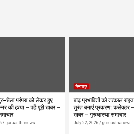
बिलासपुर
ु-चेला परंपरा को लेकर हुए
बाढ़ प्रभावितों को तत्काल राहत द
िन्नर की हत्या – पढ़ें पूरी खबर –
तुरंत बनाएं प्रकरण: कलेक्टर – प
समाचार
खबर – गुरुआस्था समाचार
6
guruasthanews
July 22, 2026
guruasthanews