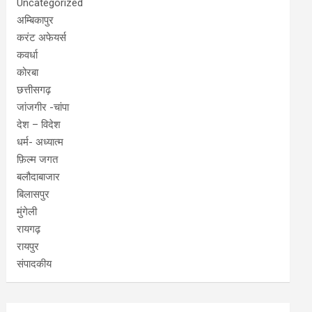
Uncategorized
अम्बिकापुर
करंट अफेयर्स
कवर्धा
कोरबा
छत्तीसगढ़
जांजगीर -चांपा
देश – विदेश
धर्म- अध्यात्म
फ़िल्म जगत
बलौदाबाजार
बिलासपुर
मुंगेली
रायगढ़
रायपुर
संपादकीय