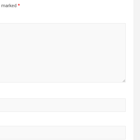
re marked
*