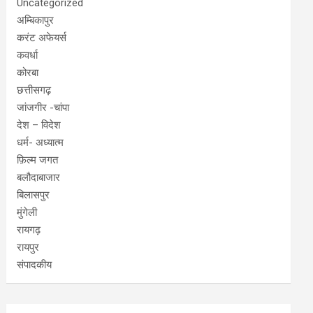
Uncategorized
अम्बिकापुर
करंट अफेयर्स
कवर्धा
कोरबा
छत्तीसगढ़
जांजगीर -चांपा
देश – विदेश
धर्म- अध्यात्म
फ़िल्म जगत
बलौदाबाजार
बिलासपुर
मुंगेली
रायगढ़
रायपुर
संपादकीय