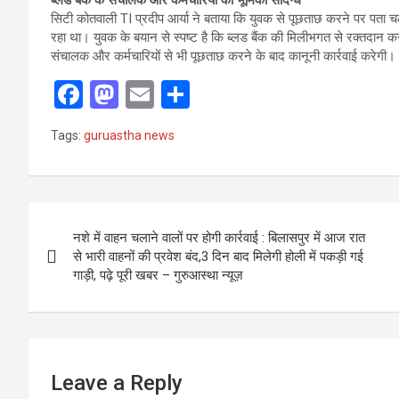
ब्लड बैंक के संचालक और कर्मचारियों की भूमिका संदिग्ध
सिटी कोतवाली TI प्रदीप आर्या ने बताया कि युवक से पूछताछ करने पर पता
रहा था। युवक के बयान से स्पष्ट है कि ब्लड बैंक की मिलीभगत से रक्तदान क
संचालक और कर्मचारियों से भी पूछताछ करने के बाद कानूनी कार्रवाई करेगी।
F
M
E
S
a
a
m
h
Tags:
guruastha news
ce
st
ail
ar
b
o
e
o
d
Post
o
o
नशे में वाहन चलाने वालों पर होगी कार्रवाई : बिलासपुर में आज रात
navigation
से भारी वाहनों की प्रवेश बंद,3 दिन बाद मिलेगी होली में पकड़ी गई
k
n
गाड़ी, पढ़े पूरी खबर – गुरुआस्था न्यूज़
Leave a Reply