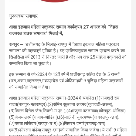
गुरुआस्था समाचार
आशा इक़बाल महिला पत्रकार सम्मान कार्यक्रम 27 अगस्त को “नेहरू
कल्चरल हाउस सभागार” भिलाई में,
रायपुर –
छत्तीसगढ़ के भिलाई-रायपुर में “आशा इक़बाल महिला पत्रकार
सम्मान” की महत्वपूर्ण भूमिका है। यह प्रतिष्ठासूचक सम्मान प्रदान करने का
सिलसिला वर्ष 2013 से निरंतर जारी है और अब तक 25 महिला पत्रकारों को
सम्मानित किया जा चुका है।
इस सम्मान से वर्ष-2024 के 12वें वर्ष में छत्तीसगढ़ सहित देश के 5 राज्यों
(छग,असम,महाराष्ट्र,मध्यप्रदेश एवं ओडिशा)की 9 चुनिंदा महिला पत्रकारों
को सम्मानित किया जावेगा।
आशा इक़बाल महिला पत्रकार सम्मान-2024 में चयनित (1)राजश्री राव
यादव(नागपुर-महाराष्ट्र),(2)सेमिम सुल्ताना अहमद(गुवाहाटी-असम),
(3)किरण दिनेश जैन(सिवनी-म.प्र. ),(4)मंजुला पटनायक(कोरापुट-ओडिशा),
(5)बिजयालक्ष्मी(गंजाम-ओडिशा),(6)मालिनी सुब्रमण्यम(जगदलपुर-छग),
(7)ममता लांजेवार(रायपुर-छ ग),(8)सिमरन पन्गरे(रायगढ़-छग)
एवं(9)डॉ.रत्ना पांडेय(रायपुर-छग)को सम्मानित किया जावेगा।ये सभी 9 महिला