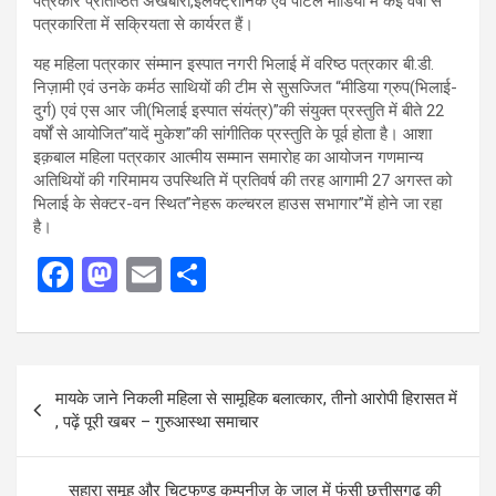
पत्रकार प्रतिष्ठित अखबारों,इलेक्ट्रॉनिक एवं पोर्टल मीडिया में कई वर्षों से
पत्रकारिता में सक्रियता से कार्यरत हैं।
यह महिला पत्रकार संम्मान इस्पात नगरी भिलाई में वरिष्ठ पत्रकार बी.डी.
निज़ामी एवं उनके कर्मठ साथियों की टीम से सुसज्जित “मीडिया ग्रुप(भिलाई-
दुर्ग) एवं एस आर जी(भिलाई इस्पात संयंत्र)”की संयुक्त प्रस्तुति में बीते 22
वर्षों से आयोजित”यादें मुकेश”की सांगीतिक प्रस्तुति के पूर्व होता है। आशा
इक़बाल महिला पत्रकार आत्मीय सम्मान समारोह का आयोजन गणमान्य
अतिथियों की गरिमामय उपस्थिति में प्रतिवर्ष की तरह आगामी 27 अगस्त को
भिलाई के सेक्टर-वन स्थित”नेहरू कल्चरल हाउस सभागार”में होने जा रहा
है।
F
M
E
S
a
a
m
h
ce
st
ail
ar
b
o
e
Post
मायके जाने निकली महिला से सामूहिक बलात्कार, तीनो आरोपी हिरासत में
o
d
navigation
, पढ़ें पूरी खबर – गुरुआस्था समाचार
o
o
k
n
सहारा समूह और चिटफण्ड कम्पनीज़ के जाल में फंसी छत्तीसगढ़ की