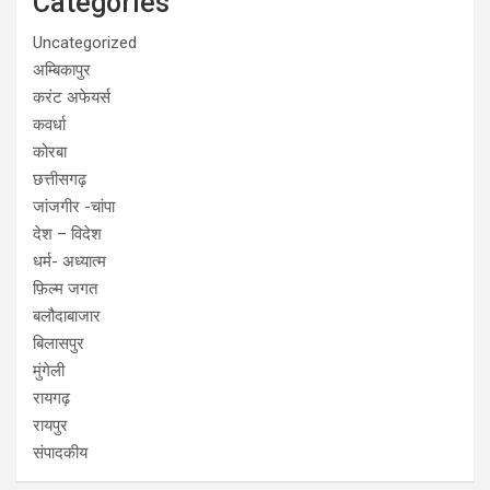
Categories
Uncategorized
अम्बिकापुर
करंट अफेयर्स
कवर्धा
कोरबा
छत्तीसगढ़
जांजगीर -चांपा
देश – विदेश
धर्म- अध्यात्म
फ़िल्म जगत
बलौदाबाजार
बिलासपुर
मुंगेली
रायगढ़
रायपुर
संपादकीय