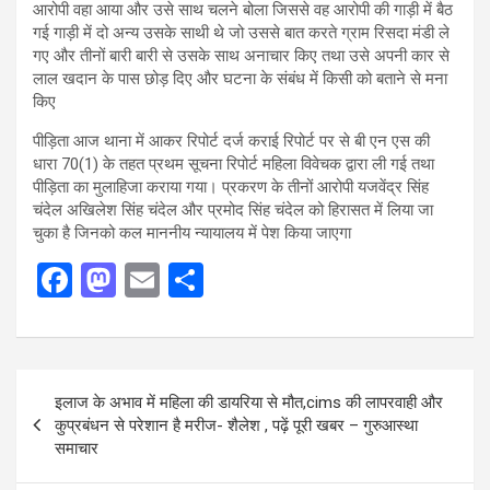
आरोपी वहा आया और उसे साथ चलने बोला जिससे वह आरोपी की गाड़ी में बैठ
गई गाड़ी में दो अन्य उसके साथी थे जो उससे बात करते ग्राम रिसदा मंडी ले
गए और तीनों बारी बारी से उसके साथ अनाचार किए तथा उसे अपनी कार से
लाल खदान के पास छोड़ दिए और घटना के संबंध में किसी को बताने से मना
किए
पीड़िता आज थाना में आकर रिपोर्ट दर्ज कराई रिपोर्ट पर से बी एन एस की
धारा 70(1) के तहत प्रथम सूचना रिपोर्ट महिला विवेचक द्वारा ली गई तथा
पीड़िता का मुलाहिजा कराया गया। प्रकरण के तीनों आरोपी यजवेंद्र सिंह
चंदेल अखिलेश सिंह चंदेल और प्रमोद सिंह चंदेल को हिरासत में लिया जा
चुका है जिनको कल माननीय न्यायालय में पेश किया जाएगा
F
M
E
S
a
a
m
h
ce
st
ail
ar
b
o
e
Post
इलाज के अभाव में महिला की डायरिया से मौत,cims की लापरवाही और
o
d
navigation
कुप्रबंधन से परेशान है मरीज- शैलेश , पढ़ें पूरी खबर – गुरुआस्था
o
o
समाचार
k
n