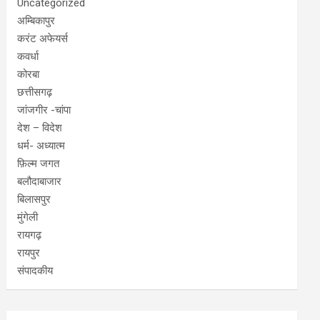
Uncategorized
अम्बिकापुर
करंट अफेयर्स
कवर्धा
कोरबा
छत्तीसगढ़
जांजगीर -चांपा
देश – विदेश
धर्म- अध्यात्म
फ़िल्म जगत
बलौदाबाजार
बिलासपुर
मुंगेली
रायगढ़
रायपुर
संपादकीय