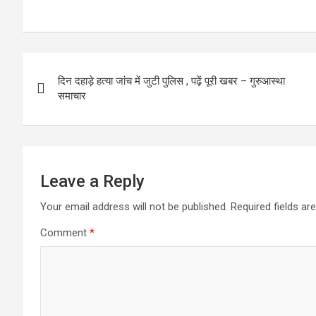
a
a
m
h
ce
st
ail
ar
b
o
e
Post
o
d
दिन दहाड़े हत्या जांच में जुटी पुलिस , पढ़ें पूरी खबर – गुरुआस्था
navigation
o
o
समाचार
k
n
Leave a Reply
Your email address will not be published.
Required fields a
Comment
*