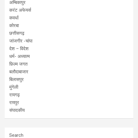
अम्बिकापुर
करंट अफेयर्स
कवर्धा
कोरबा
छत्तीसगढ़
जांजगीर -चांपा
देश – विदेश
धर्म- अध्यात्म
फ़िल्म जगत
बलौदाबाजार
बिलासपुर
मुंगेली
रायगढ़
रायपुर
संपादकीय
Search