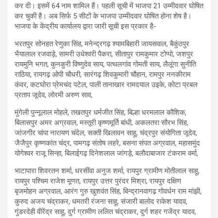
कर दी। इसमें 64 नाम शामिल हैं। पहली सूची में भाजपा 21 उम्मीदवार घोषित
कर चुकी है। अब सिर्फ 5 सीटों के भाजपा उम्मीदवार घोषित होना शेष है।
भाजपा के केंद्रीय कार्यालय द्वारा जारी सूची इस प्रकार है-
भरतपुर सोनहत रेणुका सिंह, मनेन्द्रगढ़ श्यामबिहारी जायसवाल, बैकुंठपुर
भैयालाल रजवाड़े, सामरी उधेश्वरी पैकरा, सीतापुर रामकुमार टोप्पो, जशपुर
रायमुनि भगत, कुनकुरी विष्णुदेव साय, पत्थलगांव गोमती साय, लैलूंगा सुनीति
राठिया, रायगढ़ ओपी चौधरी, सारंगढ़ शिवकुमारी चौहान, रामपुर ननकीराम
कंवर, कटघोरा प्रेमचंद पटेल, पाली तानाखार रामदयाल उइके, कोटा प्रबल
प्रताप जूदेव, लोरमी अरुण साव,
मुंगेली पुन्नूलाल मोहले, तखतपुर धर्मजीत सिंह, बिल्हा धरमलाल कौशिक,
बिलासपुर अमर अग्रवाल, मस्तूरी कृष्णमूर्ति बांधी, अकलतरा सौरभ सिंह,
जांजगीर चांपा नारायण चंदेल, सक्ती खिलावन साहू, चंद्रपुर संयोगिता जूदेव,
जैजैपुर कृष्णकांत चंद्र, पामगढ़ संतोष लहरे, बसना संपत अग्रवाल, महासमुंद
योगेश्वर राजू सिन्हा, बिलाईगढ़ दिनेशलाल जांगड़े, बलौदाबाजार टंकराम वर्मा,
भाटापारा शिवरतन शर्मा, धरसींवा अनुज शर्मा, रायपुर ग्रामीण मोतीलाल साहू,
रायपुर पश्चिम राजेश मूणत, रायपुर उत्तर पुरंदर मिश्रा, रायपुर दक्षिण
बृजमोहन अग्रवाल, आरंग गुरु खुशवंत सिंह, बिन्द्रानवागढ़ गोवर्धन राम मांझी,
कुरुद अजय चंद्राकर, धमतरी रंजना साहू, संजारी बालोद राकेश यादव,
गुंडरदेही वीरेंद्र साहू, दुर्ग ग्रामीण ललित चंद्राकर, दुर्ग शहर गजेंद्र यादव,