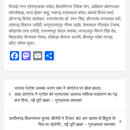
भिलाई नगर प्रेमप्रकाश पांडेय, वैशालीनगर रिकेश सेन, अहिवारा डोमनलाल
कोरसेवाड़ा, सजा ईश्वर साहू, नवागढ़ दयालदास बघेल, कवर्धा विजय शर्मा,
डोंगरगढ़ विनोद खांडेकर, राजनांदगांव डॉ. रमन सिंह, डोंगरगांव भरतलाल वर्मा,
अंतागढ़ विक्रम उसेंडी, भानुप्रतापपुर गौतम उइके, केशकाल नीलकंठ टेकाम,
कोंडागांव लता उसेंडी, नारायणपुर केदार कश्यप, जगदलपुर किरण सिंह देव,
चित्रकोट विनायक गोयल, दंतेवाड़ा चेतराम अरामी, बीजापुर महेश गागड़ा,
कोंटा सोयम मुका।
F
M
E
S
a
a
m
h
ce
st
ail
ar
b
o
e
Post
भाजपा प्रदेश अध्‍यक्ष अरुण साव ने कांग्रेस पर बोला हमला,
o
d
navigation
कहा..कांग्रेस ने प्रदेश को भ्रष्टाचार अपराध माफिया मतांतरण का गढ़
o
o
बना दिया , पढ़ें पूरी खबर – गुरुआस्था समाचार
k
n
छत्तीसगढ़ विधानसभा चुनाव: बीजेपी ने टिकट बांट कर बताया वो हिंदुत्व के
पिच पर खेलेगी! , पढ़ें पूरी खबर – गुरुआस्था समाचार