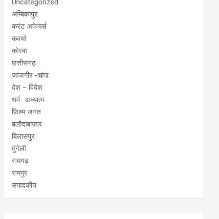
Uncategorized
अम्बिकापुर
करंट अफेयर्स
कवर्धा
कोरबा
छत्तीसगढ़
जांजगीर -चांपा
देश – विदेश
धर्म- अध्यात्म
फ़िल्म जगत
बलौदाबाजार
बिलासपुर
मुंगेली
रायगढ़
रायपुर
संपादकीय