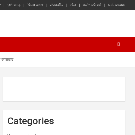
y
छत्तीसगढ़
फ़िल्म जगत
संपादकीय
खेल
करंट अफेयर्स
धर्म- अध्यात्म
था समाचार
Categories