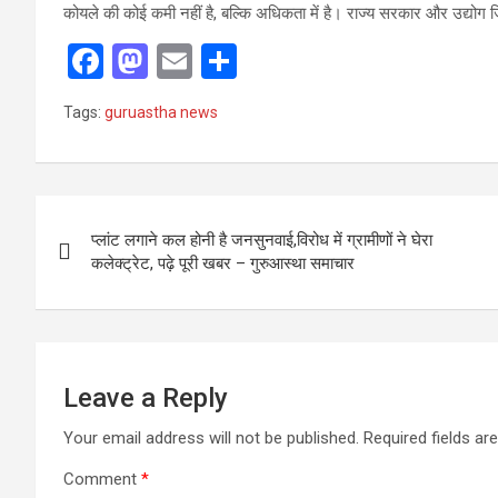
कोयले की कोई कमी नहीं है, बल्कि अधिकता में है। राज्य सरकार और उद्योग जि
F
M
E
S
a
a
m
h
Tags:
guruastha news
ce
st
ail
ar
b
o
e
o
d
Post
o
o
प्लांट लगाने कल होनी है जनसुनवाई,विरोध में ग्रामीणों ने घेरा
navigation
कलेक्ट्रेट, पढ़े पूरी खबर – गुरुआस्था समाचार
k
n
Leave a Reply
Your email address will not be published.
Required fields a
Comment
*