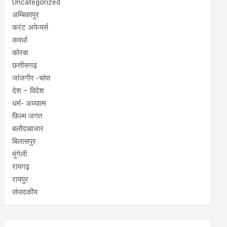
Uncategorized
अम्बिकापुर
करंट अफेयर्स
कवर्धा
कोरबा
छत्तीसगढ़
जांजगीर -चांपा
देश – विदेश
धर्म- अध्यात्म
फ़िल्म जगत
बलौदाबाजार
बिलासपुर
मुंगेली
रायगढ़
रायपुर
संपादकीय