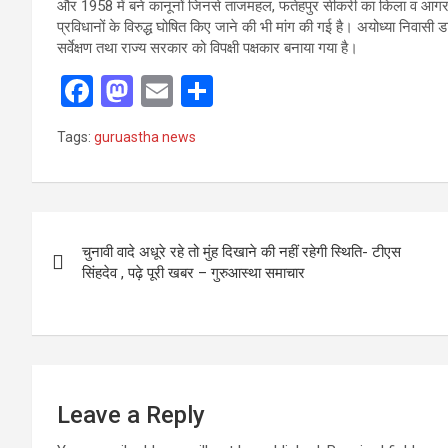
और 1958 में बने कानूनों जिनसे ताजमहल, फतेहपुर सीकरी का किला व आगरा
प्रविधानों के विरुद्ध घोषित किए जाने की भी मांग की गई है। अयोध्या निवासी
सर्वेक्षण तथा राज्य सरकार को विपक्षी पक्षकार बनाया गया है।
F
M
E
S
a
a
m
h
Tags:
guruastha news
ce
st
ail
ar
b
o
e
o
d
Post
o
o
चुनावी वादे अधूरे रहे तो मुंह दिखाने की नहीं रहेगी स्थिति- टीएस
navigation
सिंहदेव , पढ़े पूरी खबर – गुरुआस्था समाचार
k
n
Leave a Reply