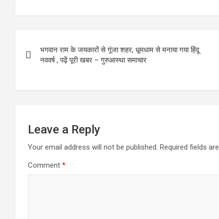
ce
st
ail
ar
b
o
e
o
d
Post
o
o
भगवान राम के जयकारों से गूंजा शहर, धूमधाम से मनाया गया हिंदू
navigation
नववर्ष , पढ़ें पूरी खबर – गुरुआस्था समाचार
k
n
Leave a Reply
Your email address will not be published.
Required fields a
Comment
*