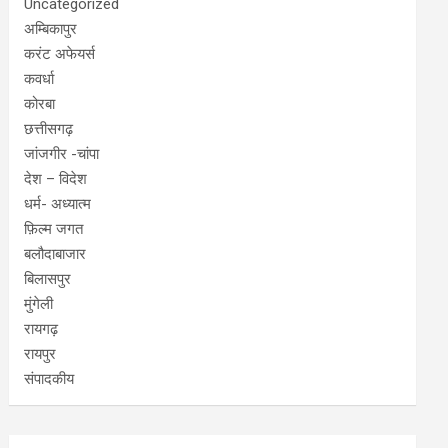
Uncategorized
अम्बिकापुर
करंट अफेयर्स
कवर्धा
कोरबा
छत्तीसगढ़
जांजगीर -चांपा
देश – विदेश
धर्म- अध्यात्म
फ़िल्म जगत
बलौदाबाजार
बिलासपुर
मुंगेली
रायगढ़
रायपुर
संपादकीय