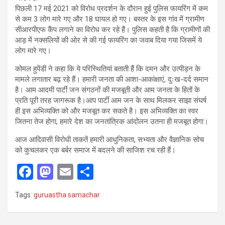
पिछली 17 मई 2021 को विरोध प्रदर्शन के दौरान हुई पुलिस फायरिंग में कम
से कम 3 लोग मारे गए और 18 घायल हो गए। बस्तर के इस गांव में ग्रामीण
सीआरपीएफ कैंप लगाने का विरोध कर रहे हैं। पुलिस कहती है कि ग्रामीणों की
आड़ में नक्सलियों की ओर से की गई फायरिंग का जवाब दिया गया जिसमें ये
लोग मारे गए।
कोमल हुपेंडी ने कहा कि ये परिस्थितियां बताती हैं कि दमन और उत्पीड़न के
मामले लगातार बढ़ रहे हैं। हमारी जनता की आशा-आकांक्षाएं, दुःख-दर्द समान
है। आम आदमी पार्टी जन संगठनों की मजबूती और आम जनता के हितों के
प्रति पूरी तरह जागरूक है।आप पार्टी आम जन के साथ मिलकर साझा संघर्ष
ही इस अभिव्यक्ति को और मजबूत कर सकते है। इस अभिव्यक्ति का स्वर
जितना तेज होगा, हमारे देश का जनतांत्रिक आंदोलन उतना ही मजबूत होगा।
आज आदिवासी विरोधी ताकतें हमारी आधुनिकता, सभ्यता और वैज्ञानिक सोच
को कुचलकर एक बर्बर समाज में बदलने की साजिश रच रही हैं।
F
M
E
S
a
a
m
h
Tags:
guruastha samachar
ce
st
ail
ar
b
o
e