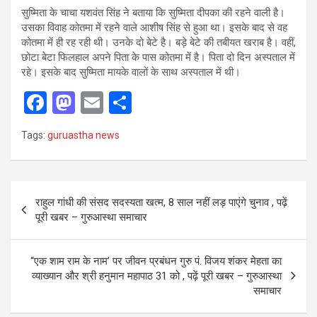
सुष्मिता के चाचा यशवंत सिंह ने बताया कि सुष्मिता दीपका की रहने वाली है।
उसका विवाह कोतमा में रहने वाले आशीष सिंह से हुआ था। इसके बाद से वह
कोतमा में ही रह रही थी। उनके दो बेटे है। बड़े बेटे की तबीयत खराब है। वहीं,
छोटा बेटा फिलहाल अपने पिता के पास कोतमा में है। पिता दो दिन अस्पताल में
रहे। इसके बाद सुष्मिता मायके वालों के साथ अस्पताल में थी।
F
M
E
S
a
a
m
h
Tags:
guruastha news
ce
st
ail
ar
b
o
e
o
d
Post
राहुल गांधी की संसद सदस्यता खत्म, 8 साल नहीं लड़ पाएंगे चुनाव , पढ़ें
o
o
navigation
पूरी खबर – गुरुआस्था समाचार
k
n
“एक शाम राम के नाम’ पर जीवन प्रबंधन गुरु पं. विजय शंकर मेहता का
व्याख्यान और श्री हनुमान महापाठ 31 को , पढ़ें पूरी खबर – गुरुआस्था
समाचार