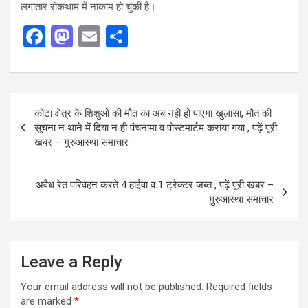
लगातार रोकथाम में नाकाम हो चुकी है।
F
M
E
S
a
a
m
h
ce
st
ail
ar
b
o
e
Post
कोटा क्षेत्र के शिशुओं की मौत का अब नहीं हो पाएगा खुलासा, मौत की
o
d
navigation
सूचना न थाने में दिया न ही पंचनामा व पोस्टमार्टम कराया गया , पढ़ें पूरी
o
o
खबर – गुरुआस्था समाचार
k
n
अवैध रेत परिवहन करते 4 हाईवा व 1 ट्रैक्टर जब्त , पढ़ें पूरी खबर –
गुरुआस्था समाचार
Leave a Reply
Your email address will not be published.
Required fields
are marked
*