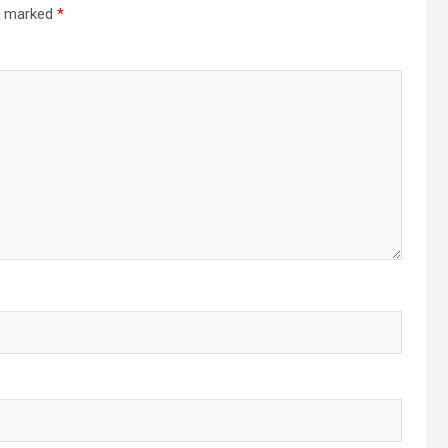
re marked
*