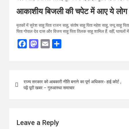
आकाशीय बिजली की चपेट में आए ये लोग
मृतकों में सुरेश साहू पिता राजन साहू, संतोष साहू पिता महेश साहू, पप्पू साहू पि
पिता गोपाल देव दास और विजय साहू पिता तिलक साहू शामिल हैं. वहीं, घायलों में
F
M
E
S
a
a
m
h
ce
st
ail
ar
b
o
e
Post
o
d
राज्य सरकार को आबकारी नीति बनाने का पूर्ण अधिकार- हाई कोर्ट ,
navigation
o
o
पढ़ें पूरी खबर – गुरुआस्था समाचार
k
n
Leave a Reply