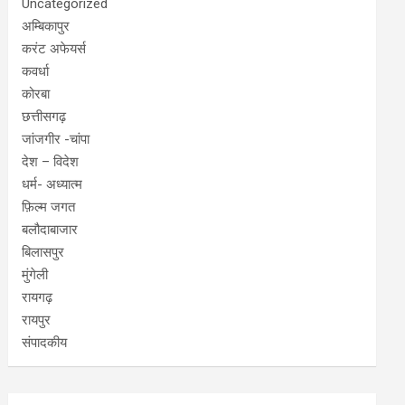
Uncategorized
अम्बिकापुर
करंट अफेयर्स
कवर्धा
कोरबा
छत्तीसगढ़
जांजगीर -चांपा
देश – विदेश
धर्म- अध्यात्म
फ़िल्म जगत
बलौदाबाजार
बिलासपुर
मुंगेली
रायगढ़
रायपुर
संपादकीय