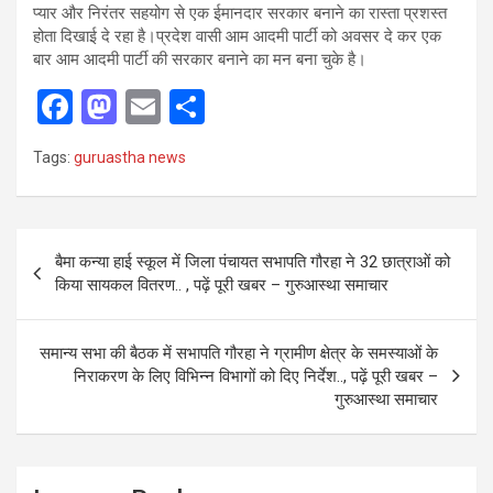
प्यार और निरंतर सहयोग से एक ईमानदार सरकार बनाने का रास्ता प्रशस्त
होता दिखाई दे रहा है।प्रदेश वासी आम आदमी पार्टी को अवसर दे कर एक
बार आम आदमी पार्टी की सरकार बनाने का मन बना चुके है।
F
M
E
S
a
a
m
h
Tags:
guruastha news
ce
st
ail
ar
b
o
e
o
d
Post
बैमा कन्या हाई स्कूल में जिला पंचायत सभापति गौरहा ने 32 छात्राओं को
o
o
navigation
किया सायकल वितरण.. , पढ़ें पूरी खबर – गुरुआस्था समाचार
k
n
समान्य सभा की बैठक में सभापति गौरहा ने ग्रामीण क्षेत्र के समस्याओं के
निराकरण के लिए विभिन्न विभागों को दिए निर्देश.., पढ़ें पूरी खबर –
गुरुआस्था समाचार