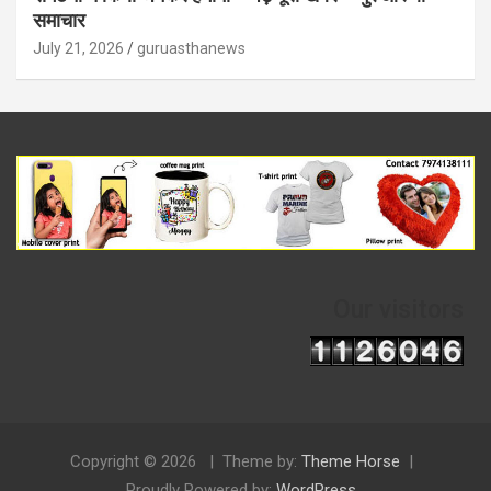
समाचार
July 21, 2026
guruasthanews
Our visitors
Copyright © 2026
Theme by:
Theme Horse
Proudly Powered by:
WordPress