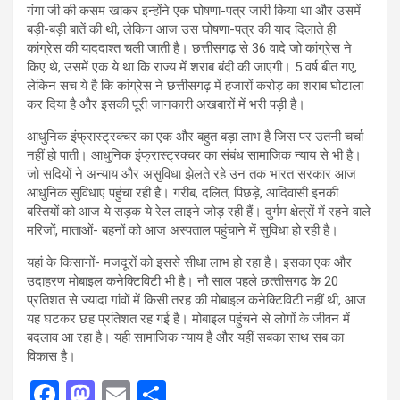
गंगा जी की कसम खाकर इन्होंने एक घोषणा-पत्र जारी किया था और उसमें
बड़ी-बड़ी बातें की थी, लेकिन आज उस घोषणा-पत्र की याद दिलाते ही
कांग्रेस की याददाश्त चली जाती है। छत्तीसगढ़ से 36 वादे जो कांग्रेस ने
किए थे, उसमें एक ये था कि राज्य में शराब बंदी की जाएगी। 5 वर्ष बीत गए,
लेकिन सच ये है कि कांग्रेस ने छत्तीसगढ़ में हजारों करोड़ का शराब घोटाला
कर दिया है और इसकी पूरी जानकारी अखबारों में भरी पड़ी है।
आधुनिक इंफ्रास्‍ट्रक्‍चर का एक और बहुत बड़ा लाभ है जिस पर उतनी चर्चा
नहीं हो पाती। आधुनिक इंफ्रास्ट्रक्चर का संबंध सामाजिक न्‍याय से भी है।
जो सदियों ने अन्‍याय और असुविधा झेलते रहे उन तक भारत सरकार आज
आधुनिक सुविधाएं पहुंचा रही है। गरीब, दलित, पिछड़े, आदिवासी इनकी
बस्तियों को आज ये सड़क ये रेल लाइने जोड़ रही हैं। दुर्गम क्षेत्रों में रहने वाले
मरिजों, माताओं- बहनों को आज अस्‍पताल पहुंचाने में सुविधा हो रही है।
यहां के किसानों- मजदूरों को इससे सीधा लाभ हो रहा है। इसका एक और
उदाहरण मोबाइल कनेक्टिविटी भी है। नौ साल पहले छत्‍तीसगढ़ के 20
प्रतिशत से ज्‍यादा गांवों में किसी तरह की मोबाइल कनेक्टिविटी नहीं थी, आज
यह घटकर छह प्रतिशत रह गई है। मोबाइल पहुंचने से लोगों के जीवन में
बदलाव आ रहा है। यही सामाजिक न्‍याय है और यहीं सबका साथ सब का
विकास है।
F
M
E
S