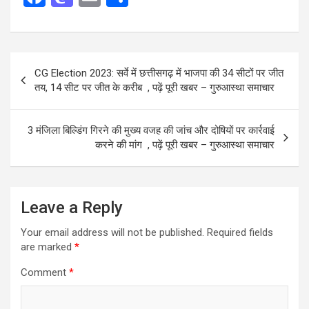
a
a
m
h
ce
st
ail
ar
b
o
e
Post
CG Election 2023: सर्वे में छत्तीसगढ़ में भाजपा की 34 सीटों पर जीत
o
d
navigation
तय, 14 सीट पर जीत के करीब , पढ़ें पूरी खबर – गुरुआस्था समाचार
o
o
k
n
3 मंजिला बिल्डिंग गिरने की मुख्य वजह की जांच और दोषियों पर कार्रवाई
करने की मांग , पढ़ें पूरी खबर – गुरुआस्था समाचार
Leave a Reply
Your email address will not be published.
Required fields
are marked
*
Comment
*