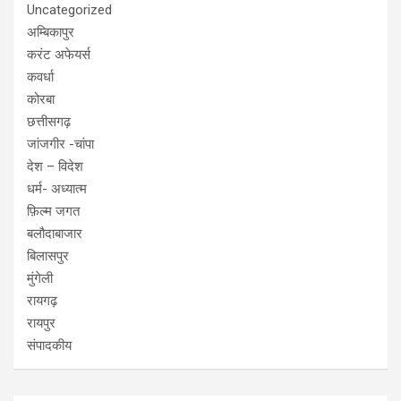
Uncategorized
अम्बिकापुर
करंट अफेयर्स
कवर्धा
कोरबा
छत्तीसगढ़
जांजगीर -चांपा
देश – विदेश
धर्म- अध्यात्म
फ़िल्म जगत
बलौदाबाजार
बिलासपुर
मुंगेली
रायगढ़
रायपुर
संपादकीय