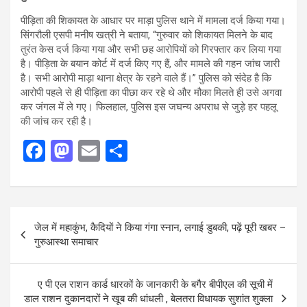
पीड़िता की शिकायत के आधार पर माड़ा पुलिस थाने में मामला दर्ज किया गया।
सिंगरौली एसपी मनीष खत्री ने बताया, “गुरुवार को शिकायत मिलने के बाद
तुरंत केस दर्ज किया गया और सभी छह आरोपियों को गिरफ्तार कर लिया गया
है। पीड़िता के बयान कोर्ट में दर्ज किए गए हैं, और मामले की गहन जांच जारी
है। सभी आरोपी माड़ा थाना क्षेत्र के रहने वाले हैं।” पुलिस को संदेह है कि
आरोपी पहले से ही पीड़िता का पीछा कर रहे थे और मौका मिलते ही उसे अगवा
कर जंगल में ले गए। फिलहाल, पुलिस इस जघन्य अपराध से जुड़े हर पहलू
की जांच कर रही है।
F
M
E
S
a
a
m
h
ce
st
ail
ar
b
o
e
Post
जेल में महाकुंभ, कैदियों ने किया गंगा स्नान, लगाई डुबकी, पढ़ें पूरी खबर –
o
d
navigation
गुरुआस्था समाचार
o
o
k
n
ए पी एल राशन कार्ड धारकों के जानकारी के बगैर बीपीएल की सूची में
डाल राशन दुकानदारों ने खूब की धांधली , बेलतरा विधायक सुशांत शुक्ला