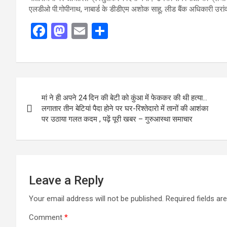
एलडीओ पी.गोपीनाथ, नाबार्ड के डीडीएम अशोक साहू, लीड बैंक अधिकारी उरांव
F
M
E
S
a
a
m
h
ce
st
ail
ar
b
o
e
Post
o
d
मां ने ही अपने 24 दिन की बेटी को कुंआ में फेककर की थी हत्या…
navigation
o
o
लगातार तीन बेटियां पैदा होने पर घर-रिश्तेदारो में तानों की आशंका
पर उठाया गलत कदम , पढ़ें पूरी खबर – गुरुआस्था समाचार
k
n
Leave a Reply
Your email address will not be published.
Required fields a
Comment
*