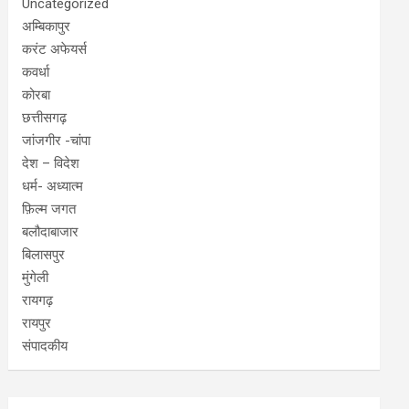
Uncategorized
अम्बिकापुर
करंट अफेयर्स
कवर्धा
कोरबा
छत्तीसगढ़
जांजगीर -चांपा
देश – विदेश
धर्म- अध्यात्म
फ़िल्म जगत
बलौदाबाजार
बिलासपुर
मुंगेली
रायगढ़
रायपुर
संपादकीय