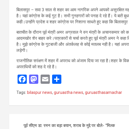
बिलासपुर – सवा 3 साल से शहर का आम नागरिक अपने आपको असुरक्षित महसू
है। यहां कांग्रेस के कई गुट है। सभी गुनहगारों को पनाह दे रहे हैं। ये बातें ब
कही।उन्होंने प्रदेश व शहर कांग्रेस पर निशाना साधते हुए कहा कि बिलासपुर मे
बातचीत के दौरान पूर्व मंत्री अमर अग्रवाल ने वन मंत्री के अचानकमार को क
आदमखोर शेर बाहर करे।पत्रकारों से चर्चा करते हुए पूर्व मंत्री अमर ने कहा
है। मुझे कांग्रेस के गुटबाजी और अंतर्कलह से कोई मतलब नही है। यहां अप
लड़ेगी।
राजनीतिक सरंक्षण में शहर में अपराध को अंजाम दिया जा रहा है।शहर के व
अपराधियों को शह दे रहे है।
F
M
E
S
a
a
m
h
Tags:
bilaspur news
,
guruastha news
,
guruasthasamachar
ce
st
ail
ar
b
o
e
o
d
Post
o
o
पूर्व सीएम डा. रमन का बड़ा बयान, शराब के मुद्दे पर बोले- “मिल्क