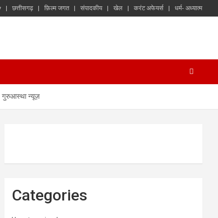
y
छत्तीसगढ़
फ़िल्म जगत
संपादकीय
खेल
करंट अफेयर्स
धर्म- अध्यात्म
गुरुआस्था न्यूज़
Categories