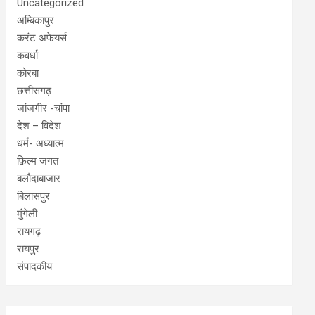
Uncategorized
अम्बिकापुर
करंट अफेयर्स
कवर्धा
कोरबा
छत्तीसगढ़
जांजगीर -चांपा
देश – विदेश
धर्म- अध्यात्म
फ़िल्म जगत
बलौदाबाजार
बिलासपुर
मुंगेली
रायगढ़
रायपुर
संपादकीय