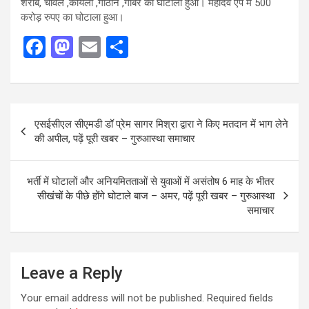
शराब, चावल ,कोयला ,गौठान ,गोबर का घोटाला हुआ। महादेव एप में 500
करोड़ रुपए का घोटाला हुआ।
F
M
E
S
a
a
m
h
ce
st
ail
ar
b
o
e
Post
एसईसीएल सीएमडी डॉ प्रेम सागर मिश्रा द्वारा ने किए मतदान में भाग लेने
o
d
navigation
की अपील, पढ़ें पूरी खबर – गुरुआस्था समाचार
o
o
k
n
भर्ती में घोटालों और अनियमितताओं से युवाओं में असंतोष 6 माह के भीतर
सीखंचों के पीछे होंगे घोटाले बाज – अमर, पढ़ें पूरी खबर – गुरुआस्था
समाचार
Leave a Reply
Your email address will not be published.
Required fields