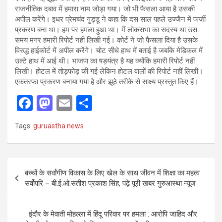
राजनीतिक दबाव में हमारा नाम जोड़ा गया। जो भी फैसला आया है उसकी
अपील करेंगे। इधर प्रेमचंद गुड्डू ने कहा कि दस साल पहले उज्जैन में फर्जी
प्रकरण बना था। हम पर हमला हुआ था। मैं लोकसभा का सदस्य था उस
समय मगर हमारी रिपोर्ट नहीं लिखी गई। कोर्ट ने जो फैसला दिया है उसके
विरुद्ध हाईकोर्ट में अपील करेंगे। चोट सीधे हाथ में बताई है जबकि मेडिकल में
उल्टे हाथ में आई थी। भाजपा का षड़यंत्र है यह क्योंकि हमारी रिपोर्ट नहीं
लिखी। होटल में तोड़फोड़ की गई लेकिन होटल वालों की रिपोर्ट नहीं लिखी।
एकतरफा प्रकरण बनाया गया है और झूठे तरीके से साक्ष्य प्रस्तुत किए हैं।
F
M
E
S
a
a
m
h
Tags:
guruastha news
ce
st
ail
ar
b
o
e
o
d
Post
बच्चों के सर्वांगीण विकास के लिए खेल के साथ जीवन में शिक्षा का महत्व
o
o
navigation
सर्वोपरि – बी.ई.ओ.सतीश प्रकाश सिंह, पढ़े पूरी खबर गुरुआस्था न्यूज
k
n
इंदौर के मेवाती मोहल्ला में हिंदू परिवार पर हमला : आरोपि जाहिद और