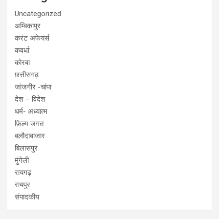
Uncategorized
अम्बिकापुर
करंट अफेयर्स
कवर्धा
कोरबा
छत्तीसगढ़
जांजगीर -चांपा
देश – विदेश
धर्म- अध्यात्म
फ़िल्म जगत
बलौदाबाजार
बिलासपुर
मुंगेली
रायगढ़
रायपुर
संपादकीय