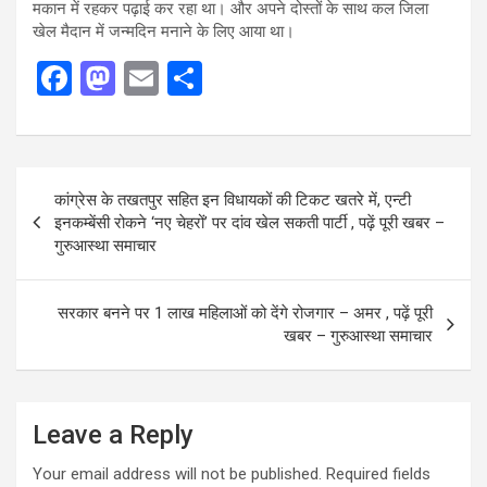
मकान में रहकर पढ़ाई कर रहा था। और अपने दोस्तों के साथ कल जिला
खेल मैदान में जन्मदिन मनाने के लिए आया था।
F
M
E
S
a
a
m
h
ce
st
ail
ar
b
o
e
Post
कांग्रेस के तखतपुर सहित इन विधायकों की टिकट खतरे में, एन्टी
o
d
navigation
इनकम्बेंसी रोकने ‘नए चेहरों’ पर दांव खेल सकती पार्टी , पढ़ें पूरी खबर –
o
o
गुरुआस्था समाचार
k
n
सरकार बनने पर 1 लाख महिलाओं को देंगे रोजगार – अमर , पढ़ें पूरी
खबर – गुरुआस्था समाचार
Leave a Reply
Your email address will not be published.
Required fields