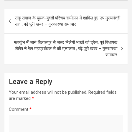
ce
st
ail
ar
b
o
e
Post
साहू समाज के युवक-युवती परिचय सम्मेलन में शामिल हुए उप मुख्यमंत्री
o
d
navigation
साव , पढ़ें पूरी खबर – गुरुआस्था समाचार
o
o
k
n
महाकुंभ में जाने बिलासपुर से जल्द मिलेगी भक्तों को ट्रेन, पूर्व विधायक
शैलेष ने रेल महाप्रबंधक से की मुलाकात , पढ़ें पूरी खबर – गुरुआस्था
समाचार
Leave a Reply
Your email address will not be published.
Required fields
are marked
*
Comment
*