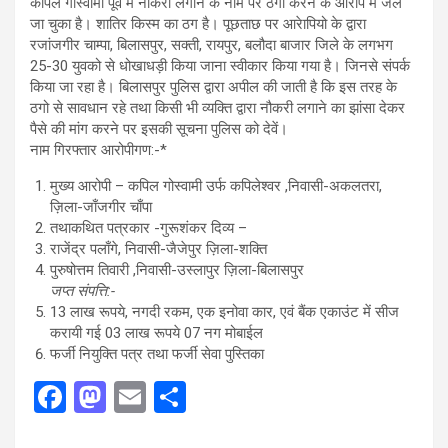
कपिल गोस्वामी पूर्व में नौकरी लगाने के नाम पर ठगी करने के आरोप में जेल
जा चुका है। शातिर किस्म का ठग है। पूछताछ पर आरेापियो के द्वारा
रजांजगीर चाम्पा, बिलासपुर, सक्ती, रायपुर, बलौदा बाजार जिले के लगभग
25-30 युवको से धोखाधड़ी किया जाना स्वीकार किया गया है। जिनसे संपर्क
किया जा रहा है। बिलासपुर पुलिस द्वारा अपील की जाती है कि इस तरह के
ठगो से सावधान रहे तथा किसी भी व्यक्ति द्वारा नौकरी लगाने का झांसा देकर
पैसे की मांग करने पर इसकी सूचना पुलिस को देवें।
नाम गिरफ्तार आरोपीगण:-*
मुख्य आरोपी – कपिल गोस्वामी उर्फ कपिलेश्वर ,निवासी-अकलतरा,
ज़िला-जाँजगीर चाँपा
तथाकथित पत्रकार -गुरूशंकर दिव्य –
⁠राजेंद्र पलाँगे, निवासी-जैजेपुर ज़िला-शक्ति
⁠पुरुषोत्तम तिवारी ,निवासी-उस्लापुर ज़िला-बिलासपुर
जप्त संपत्ति:-
13 लाख रूपये, नगदी रकम, एक इनोवा कार, एवं बैंक एकाउंट में सीज
करायी गई 03 लाख रूपये 07 नग मोबाईल
फर्जी नियुक्ति पत्र तथा फर्जी सेवा पुस्तिका
F
M
E
S
a
a
m
h