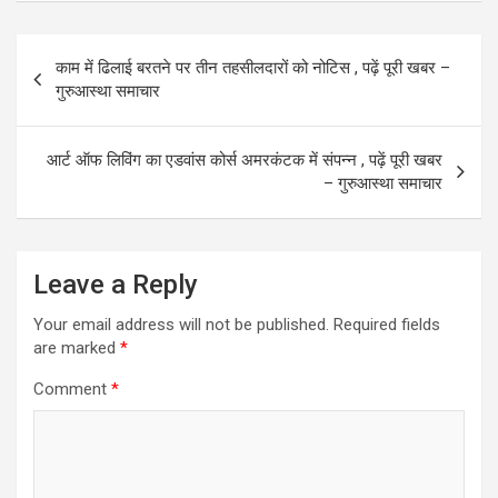
ce
st
ail
ar
b
o
e
Post
काम में ढिलाई बरतने पर तीन तहसीलदारों को नोटिस , पढ़ें पूरी खबर –
o
d
navigation
गुरुआस्था समाचार
o
o
k
n
आर्ट ऑफ लिविंग का एडवांस कोर्स अमरकंटक में संपन्न , पढ़ें पूरी खबर
– गुरुआस्था समाचार
Leave a Reply
Your email address will not be published.
Required fields
are marked
*
Comment
*