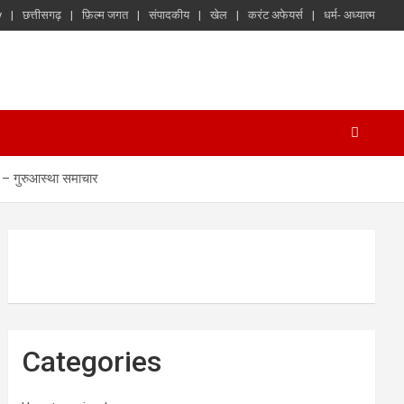
y
छत्तीसगढ़
फ़िल्म जगत
संपादकीय
खेल
करंट अफेयर्स
धर्म- अध्यात्म
र – गुरुआस्था समाचार
Categories