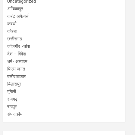
Uncategorized
अम्बिकापुर
करंट अफेयर्स
कवर्धा
कोरबा
छत्तीसगढ़
जांजगीर -चांपा
देश – विदेश
धर्म- अध्यात्म
फ़िल्म जगत
बलौदाबाजार
बिलासपुर
मुंगेली
रायगढ़
रायपुर
संपादकीय