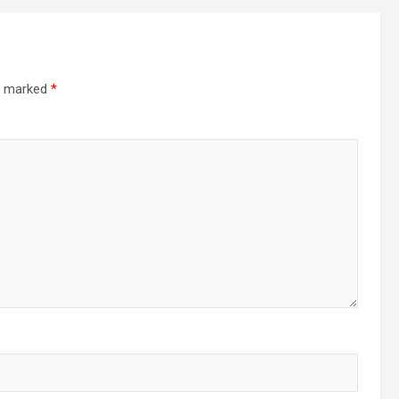
re marked
*