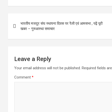
ce
st
ail
ar
b
o
e
Post
o
d
भारतीय मजदूर संघ स्थापना दिवस पर रैली एवं आमसभा , पढ़ें पूरी
navigation
o
o
खबर – गुरुआस्था समाचार
k
n
Leave a Reply
Your email address will not be published.
Required fields a
Comment
*