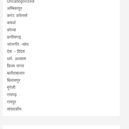
Uncategorized
अम्बिकापुर
करंट अफेयर्स
कवर्धा
कोरबा
छत्तीसगढ़
जांजगीर -चांपा
देश – विदेश
धर्म- अध्यात्म
फ़िल्म जगत
बलौदाबाजार
बिलासपुर
मुंगेली
रायगढ़
रायपुर
संपादकीय