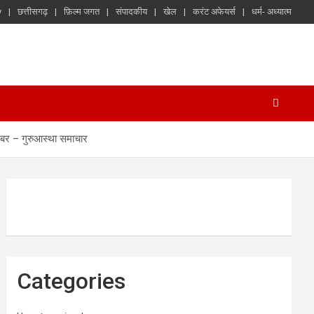
y
छत्तीसगढ़
फ़िल्म जगत
संपादकीय
खेल
करंट अफेयर्स
धर्म- अध्यात्म
 खबर – गुरुआस्था समाचार
Categories