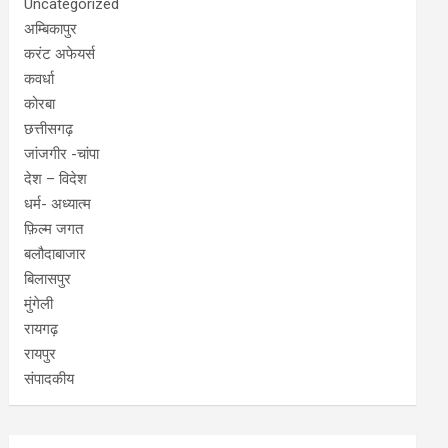
Uncategorized
अम्बिकापुर
करंट अफेयर्स
कवर्धा
कोरबा
छत्तीसगढ़
जांजगीर -चांपा
देश – विदेश
धर्म- अध्यात्म
फ़िल्म जगत
बलौदाबाजार
बिलासपुर
मुंगेली
रायगढ़
रायपुर
संपादकीय