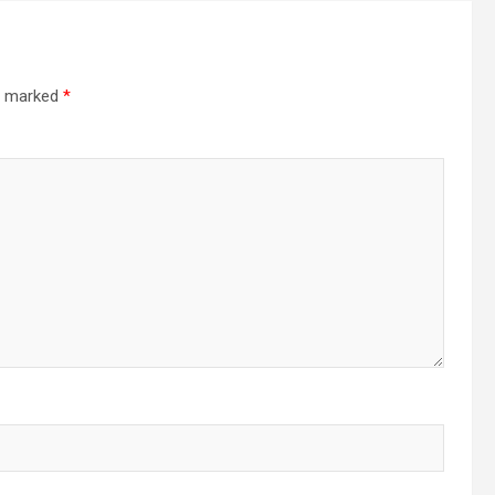
re marked
*