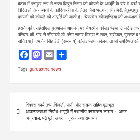
बैठक में प्रमुख रूप से राज्य विद्युत निगम को कोयले के आपूर्ति के बारे में चर्च
विदित हो कि कम्पनी के कोरिया-रींवा के क्षेत्र जैसे भटगांव, चिरमिरी, बैकुण्ठपु
कम्पनी को कोयले की आपूर्ति की जाती है। चेयरमेन कोलइण्डिया की अध्यक्षता म
इसके पूर्व एसईसीएल मुख्यालय आगमन पर चेयरमेन कोलइण्डिया लिमिटेड तथा 
परिवार की ओर से सीएमडी डॉ. प्रेम सागर मिश्रा ने शाल, श्रीफल, पुस्तक व
सचिव श्री एम.के. सिंह ईडी (समन्वय) कोलइण्डिया कोलकाता भी उपस्थित रहे
F
M
E
S
a
a
m
h
Tags:
guruastha news
ce
st
ail
ar
b
o
e
o
d
Post
o
o
विकास कार्य ठप्प ,बिजली, पानी और सड़क सहित मूलभूत
navigation
आवश्यकताओं निर्बाध आपूर्ति में स्थानीय प्रशासन लाचार -. अमर
k
n
अग्रवाल, पढ़े पूरी खबर – गुरुआस्था समाचार