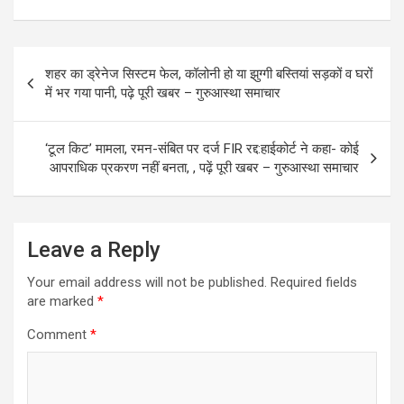
a
a
m
h
ce
st
ail
ar
b
o
e
Post
शहर का ड्रेनेज सिस्टम फेल, कॉलोनी हो या झुग्गी बस्तियां सड़कों व घरों
o
d
navigation
में भर गया पानी, पढ़े पूरी खबर – गुरुआस्था समाचार
o
o
k
n
‘टूल किट’ मामला, रमन-संबित पर दर्ज FIR रद्द:हाईकोर्ट ने कहा- कोई
आपराधिक प्रकरण नहीं बनता, , पढ़ें पूरी खबर – गुरुआस्था समाचार
Leave a Reply
Your email address will not be published.
Required fields
are marked
*
Comment
*