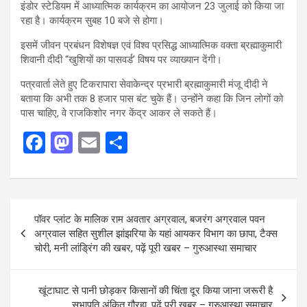
इंडोर स्टेडियम में आध्यात्मिक कार्यक्रम का आयोजन 23 जुलाई को किया जा
रहा है। कार्यक्रम सुबह 10 बजे से होगा।
इसमें जीवन प्रबंधन विशेषज्ञ एवं विश्व प्रसिद्ध आध्यात्मिक वक्ता ब्रह्माकुमारी
शिवानी दीदी “खुशियों का पासवर्ड’ विषय पर व्याख्यान देंगी।
पत्रवार्ता लेते हुए टिकरापारा सेवाकेन्द्र प्रभारी ब्रह्माकुमारी मंजू दीदी ने
बताया कि अभी तक 8 हजार पास बंट चुके हैं। उन्होंने कहा कि जिन लोगों को
पास चाहिए, वे राजकिशोर नगर केंद्र आकर ले सकते हैं।
F
M
E
S
a
a
m
h
ce
st
ail
ar
b
o
e
Post
पॉवर प्लांट के मालिक राम अवतार अग्रवाल, बजरंग अग्रवाल पवन
o
d
navigation
अग्रवाल सहित सुशील झांझरिया के यहां आयकर विभाग का छापा, टैक्स
o
o
चोरी, मनी लांड्रिंग की खबर, पढ़ें पूरी खबर – गुरुआस्था समाचार
k
n
खूंटाघाट से पानी छोड़कर किसानों की चिंता दूर किया जाना जरूरी है
सभापति अंकित गौरहा, पढ़ें पूरी खबर – गुरुआस्था समाचार