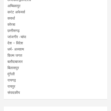
अम्बिकापुर
करंट अफेयर्स
कवर्धा
कोरबा
छत्तीसगढ़
जांजगीर -चांपा
देश – विदेश
धर्म- अध्यात्म
फ़िल्म जगत
बलौदाबाजार
बिलासपुर
मुंगेली
रायगढ़
रायपुर
संपादकीय