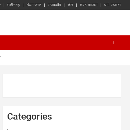
y
छत्तीसगढ़
फ़िल्म जगत
संपादकीय
खेल
करंट अफेयर्स
धर्म- अध्यात्म
र
Categories