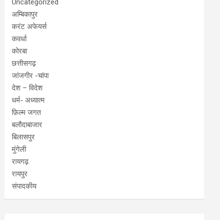
Uncategorized
अम्बिकापुर
करंट अफेयर्स
कवर्धा
कोरबा
छत्तीसगढ़
जांजगीर -चांपा
देश – विदेश
धर्म- अध्यात्म
फ़िल्म जगत
बलौदाबाजार
बिलासपुर
मुंगेली
रायगढ़
रायपुर
संपादकीय