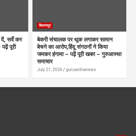
बिलासपुर
ें, सर्वे कर
बेकरी संचालक पर थूक लगाकर सामान
ढ़ें पूरी
बेचने का आरोप,हिंदू संगठनों ने किया
जमकर हंगामा – पढ़ें पूरी खबर – गुरुआस्था
समाचार
July 21, 2026
guruasthanews