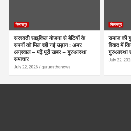
बिलासपुर
बिलासपुर
सरस्वती साइकिल योजना से बेटियों के
समाज की गुर
सपनों को मिल रही नई उड़ान : अमर
विवाद में क
अग्रवाल – पढ़ें पूरी खबर – गुरुआस्था
गुरुआस्था 
समाचार
July 22, 202
July 22, 2026
guruasthanews