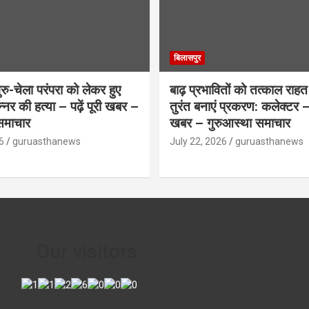
बिलासपुर
ु-चेला परंपरा को लेकर हुए
बाढ़ प्रभावितों को तत्काल राहत द
िन्नर की हत्या – पढ़ें पूरी खबर –
तुरंत बनाएं प्रकरण: कलेक्टर – प
समाचार
खबर – गुरुआस्था समाचार
6
guruasthanews
July 22, 2026
guruasthanews
Our visitors