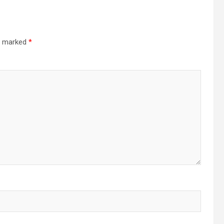
re marked
*