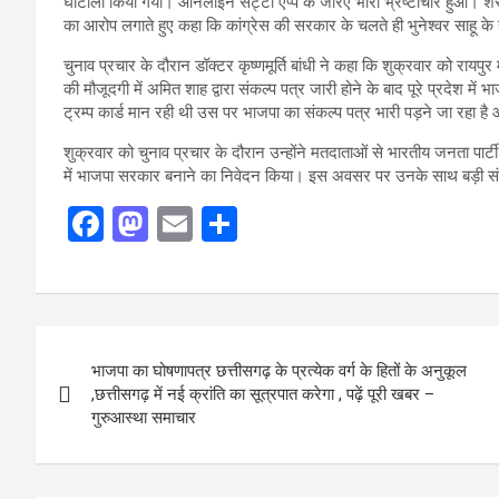
घोटाला किया गया। ऑनलाइन सट्टा एप्प के जरिए भारी भ्रष्टाचार हुआ। शराब
का आरोप लगाते हुए कहा कि कांग्रेस की सरकार के चलते ही भुनेश्वर साहू के हथ
चुनाव प्रचार के दौरान डॉक्टर कृष्णमूर्ति बांधी ने कहा कि शुक्रवार को रायपुर 
की मौजूदगी में अमित शाह द्वारा संकल्प पत्र जारी होने के बाद पूरे प्रदेश मे
ट्रम्प कार्ड मान रही थी उस पर भाजपा का संकल्प पत्र भारी पड़ने जा रहा है
शुक्रवार को चुनाव प्रचार के दौरान उन्होंने मतदाताओं से भारतीय जनता पार्ट
में भाजपा सरकार बनाने का निवेदन किया। इस अवसर पर उनके साथ बड़ी संख्य
F
M
E
S
a
a
m
h
ce
st
ail
ar
b
o
e
Post
o
d
भाजपा का घोषणापत्र छत्तीसगढ़ के प्रत्येक वर्ग के हितों के अनुकूल
navigation
o
o
,छत्तीसगढ़ में नई क्रांति का सूत्रपात करेगा , पढ़ें पूरी खबर –
गुरुआस्था समाचार
k
n