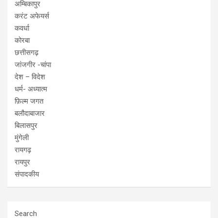
अम्बिकापुर
करंट अफेयर्स
कवर्धा
कोरबा
छत्तीसगढ़
जांजगीर -चांपा
देश – विदेश
धर्म- अध्यात्म
फ़िल्म जगत
बलौदाबाजार
बिलासपुर
मुंगेली
रायगढ़
रायपुर
संपादकीय
Search