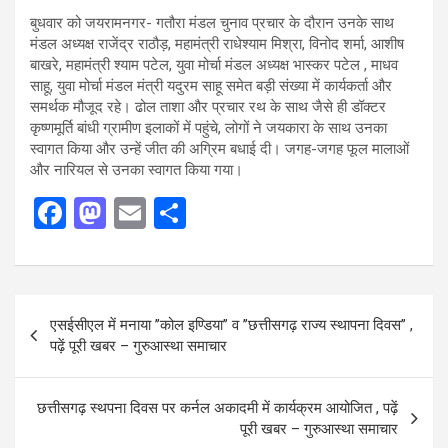
बुधवार को जयरामनगर- गतौरा मंडल चुनाव प्रचार के दौरान उनके साथ
मंडल अध्यक्ष राजेंद्र राठौड़, महामंत्री राधेश्याम मिश्रा, विनोद शर्मा, आशीष
बाखरे, महामंत्री श्याम पटेल, युवा मोर्चा मंडल अध्यक्ष भास्कर पटेल , माधव
साहू, युवा मोर्चा मंडल मंत्री यदुरम साहू समेत बड़ी संख्या में कार्यकर्ता और
समर्थक मौजूद रहे। ढोल ताशा और प्रचार रथ के साथ जैसे ही डॉक्टर
कृष्णमूर्ति बांधी ग्रामीण इलाकों में पहुंचे, लोगों ने जयकारा के साथ उनका
स्वागत किया और उन्हें जीत की अग्रिम बधाई दी। जगह-जगह फूल मालाओं
और नारियल से उनका स्वागत किया गया।
F
M
E
S
a
a
m
h
ce
st
ail
ar
b
o
e
Post
एसईसीएल में मनाया ’’कोल इण्डिया’’ व ’’छत्तीसगढ़ राज्य स्थापना दिवस’’ ,
o
d
navigation
पढ़ें पूरी खबर – गुरुआस्था समाचार
o
o
k
n
छत्तीसगढ़ स्थपना दिवस पर कर्नल अकादमी में कार्यक्रम आयोजित , पढ़ें
पूरी खबर – गुरुआस्था समाचार