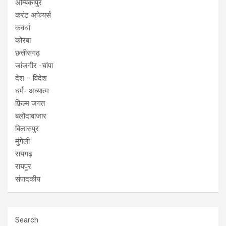
अम्बिकापुर
करंट अफेयर्स
कवर्धा
कोरबा
छत्तीसगढ़
जांजगीर -चांपा
देश – विदेश
धर्म- अध्यात्म
फ़िल्म जगत
बलौदाबाजार
बिलासपुर
मुंगेली
रायगढ़
रायपुर
संपादकीय
Search