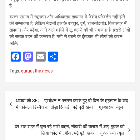
है.
बस्तर संभाग में न्यूनतम और अधिकतम तापमान में विशेष परिवर्तन नहीं होने
की सम्भावना है, लेकिन मैदानी इलाके रायपुर, दुर्ग, राजनांदगांव, बिलासपुर में
तापमान और बढ़ेगा. आने वाले महीने में लू चलने की भी संभावना है. इससे लोगों
को सतर्क रहने की जरूरत है. गर्मी से बचने के इंतजाम भी लोगों को करने
चाहिए.
F
M
E
S
a
a
m
h
Tags:
guruastha news
ce
st
ail
ar
b
o
e
o
d
Post
आपदा को SECL प्रबंधन ने परास्त करते हुए दो दिन के हड़ताल के बाद
o
o
navigation
भी कोयला डिस्पैच का तोड़ा रिकार्ड , पढ़ें पूरी खबर – गुरुआस्था न्यूज़
k
n
देर रात शहर में घुस रहे भारी वाहन, नौकरी की तलाश में आए युवक को
लिया चपेट में ..मौत , पढ़ें पूरी खबर – गुरुआस्था न्यूज़