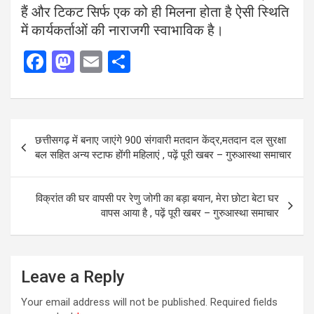
हैं और टिकट सिर्फ एक को ही मिलना होता है ऐसी स्थिति
में कार्यकर्ताओं की नाराजगी स्वाभाविक है।
F
M
E
S
a
a
m
h
ce
st
ail
ar
b
o
e
Post
छत्तीसगढ़ में बनाए जाएंगे 900 संगवारी मतदान केंद्र,मतदान दल सुरक्षा
o
d
navigation
बल सहित अन्य स्टाफ होंगी महिलाएं , पढ़ें पूरी खबर – गुरुआस्था समाचार
o
o
k
n
विक्रांत की घर वापसी पर रेणु जोगी का बड़ा बयान, मेरा छोटा बेटा घर
वापस आया है , पढ़ें पूरी खबर – गुरुआस्था समाचार
Leave a Reply
Your email address will not be published.
Required fields