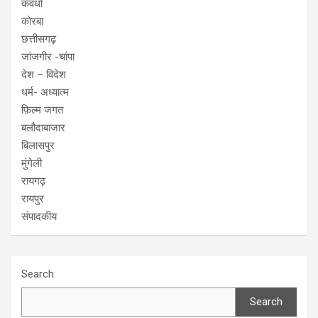
कवर्धा
कोरबा
छत्तीसगढ़
जांजगीर -चांपा
देश – विदेश
धर्म- अध्यात्म
फ़िल्म जगत
बलौदाबाजार
बिलासपुर
मुंगेली
रायगढ़
रायपुर
संपादकीय
Search
Search