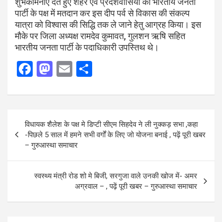
शुभकामनाएं देते हुए शहर एवं प्रदेशवासियों को भारतीय जनता
पार्टी के पक्ष में मतदान कर इस दीप पर्व से विकास की संकल्प
यात्रा को विश्वास की सिद्धि तक ले जाने हेतु आग्रह किया। इस
मौके पर जिला अध्यक्ष रामदेव कुमावत, गुलशन ऋषि सहित
भारतीय जनता पार्टी के पदाधिकारी उपस्तिथ थे।
F
M
E
S
a
a
m
h
ce
st
ail
ar
b
o
e
Post
विधायक शैलेश के पक्ष मे डिप्टी सीएम सिहदेव ने ली नुक्कड़ सभा ,कहा
o
d
navigation
-पिछले 5 साल में हमने सभी वर्गों के लिए जो योजना बनाई , पढ़ें पूरी खबर
o
o
– गुरुआस्था समाचार
k
n
स्वस्थ्य मंत्री रोड शो मे बिजी, सरगुजा वाले उनकी खोज में- अमर
अग्रवाल – , पढ़ें पूरी खबर – गुरुआस्था समाचार