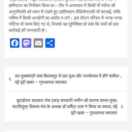
हास्पिटल का निरीक्षण किया था। टीम ने अस्पताल में किसी भी मरीज की
अनुपस्थिति को ध्यान में रखते हुए एहतियातन वीडियोग्राफी भी करवाई, ताकि
भविष्य में किसी अनहोनी का आरोप न लगे। इस दौरान परिसर में जगह-जगह
नोटिस भी चस्पा किए गए थे, जिससे यह सुनिश्चित हो सके कि सभी को इस
कार्रवाई की जानकारी हो।
F
M
E
S
a
a
m
h
ce
st
ail
ar
b
o
e
Post
उप मुख्यमंत्री साव बिलासपुर में छठ पूजा और राज्योत्सव में होंगे शामिल ,
o
d
navigation
पढ़ें पूरी खबर – गुरुआस्था समाचार
o
o
k
n
बुलडोजर चलाकर पांच एकड़ सरकारी जमीन को कराया कब्जा मुक्त,
पाटलिपुत्र विकास मंच के अध्यक्ष डॉ धर्मेंद्र दास ने किया था कब्जा, पढ़ें
पूरी खबर – गुरुआस्था समाचार