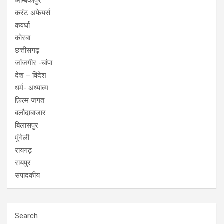
अम्बिकापुर
करंट अफेयर्स
कवर्धा
कोरबा
छत्तीसगढ़
जांजगीर -चांपा
देश – विदेश
धर्म- अध्यात्म
फ़िल्म जगत
बलौदाबाजार
बिलासपुर
मुंगेली
रायगढ़
रायपुर
संपादकीय
Search