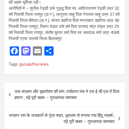
की अहम भूमिका रही।
आरोपियों में – सुनील रेड्डी उर्फ गुड्डू पिता स्व. आदिनारायण रेड्डी उम्र 32
वर्ष निवासी जिला रायपुर (छ.ग.), ताजुराम साहू पिता गंगाराम साहू उम्र 37 वर्ष
निवासी जिला बेमेतरा (छ.ग.), संजय डहरिया पिता मनराखन डहरिया उम्र 40
निवासी जिला रायपुर, पिकन मंडल उर्फ हर्ष पिता प्रसाद चंद्र मंडल उम्र 29
वर्ष निवासी जिला रायपुर ,संतोष कुमार वर्मा पिता स्व. बलदाऊ वर्मा उम्र 45वर्ष
निवासी ग्राम जलसो जिला बिलासपुर
F
M
E
S
a
a
m
h
Tags:
guruastha news
ce
st
ail
ar
b
o
e
o
d
Post
जल संरक्षण और वृक्षारोपण की मांग ,पर्यावरण मंच ने एस ई सी एल में दिया
o
o
navigation
ज्ञापन , पढ़ें पूरी खबर – गुरुआस्था समाचार
k
n
भगवान राम के जयकारों से गूंजा शहर, धूमधाम से मनाया गया हिंदू नववर्ष ,
पढ़ें पूरी खबर – गुरुआस्था समाचार